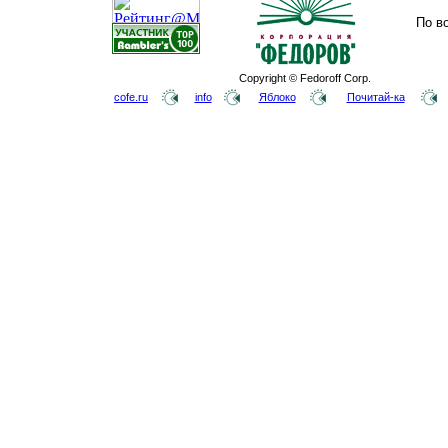
По в
Copyright © Fedoroff Corp.
cofe.ru
info
Яблоко
Почитай-ка