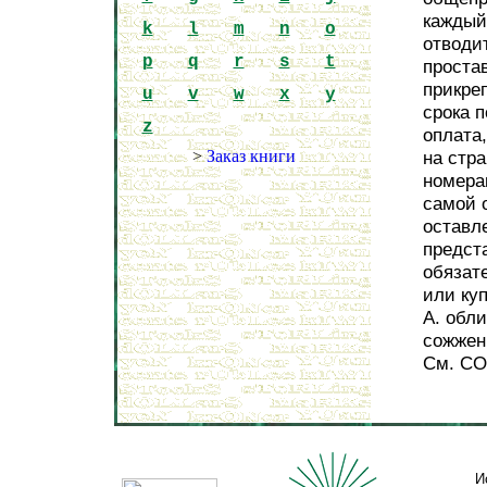
каждый
k
l
m
n
o
отводи
p
q
r
s
t
проста
прикре
u
v
w
x
y
срока 
z
оплата
>
Заказ книги
на стр
номерам
самой 
оставле
предста
обязат
или ку
А. обл
сожжен
См. С
И