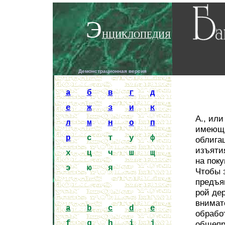
Э
НЦИКЛОПЕДИЯ
Демонстрационная версия
Encycloped
a
б
в
г
д
е
ж
з
и
к
А., ил
л
м
н
о
п
имеющи
р
с
т
у
ф
облигац
изъяти
х
ц
ч
ш
щ
на пок
э
ю
я
Чтобы 
предъяв
рой де
внимат
a
b
c
d
e
обрабо
f
g
h
i
j
общепр