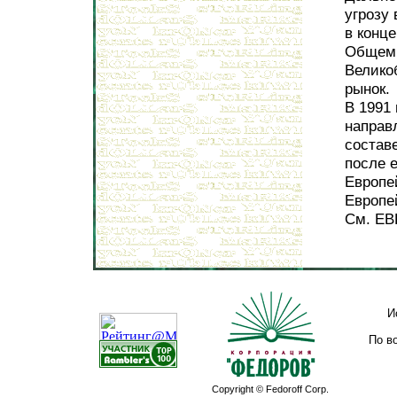
угрозу
в конце
Общем р
Велико
рынок.
В 1991
направ
состав
после 
Европе
Европей
См. Е
И
По в
Copyright © Fedoroff Corp.