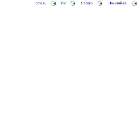
cofe.ru
info
Яблоко
Почитай-ка