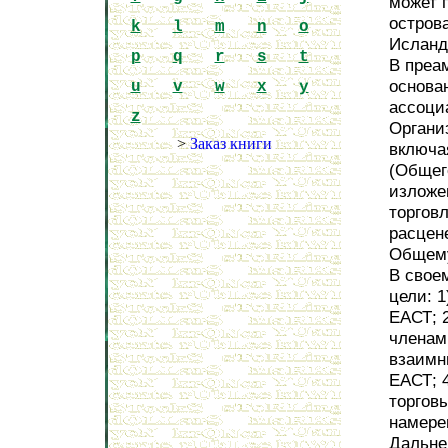
может 
острова
k
l
m
n
o
Исланди
p
q
r
s
t
В преа
основа
u
v
w
x
y
ассоци
z
Органи
>
Заказ книги
включая
(Общег
изложе
торгов
расцен
Общему
В свое
цели: 1
ЕАСТ; 
членам
взаимн
ЕАСТ; 
торгов
намере
Дальне