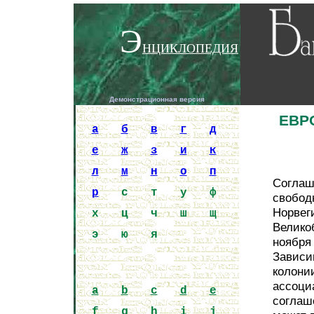
Э
НЦИКЛОПЕДИЯ
Демонстрационная версия
Encycloped
ЕВР
a
б
в
г
д
е
ж
з
и
к
л
м
н
о
п
Cоглаш
р
с
т
у
ф
свобод
Норвег
х
ц
ч
ш
щ
Велико
э
ю
я
ноября
Зависим
колони
ассоци
a
b
c
d
e
соглаш
f
g
h
i
j