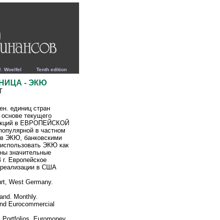
elfel Tenth edition
ИЦА - ЭКЮ
T
ен. единиц стран
 основе текущего
ункций в ЕВРОПЕЙСКОЙ
опулярной в частном
 в ЭКЮ, банковскими
 использовать ЭКЮ как
ены значительные
 г. Европейское
 реализации в США
urt, West Germany.
and. Monthly.
and Eurocommercial
Portfolios. Euromoney