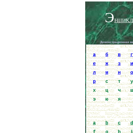
Э
НЦИКЛ
Демонстрационная в
a
б
в
е
ж
з
л
м
н
р
с
т
х
ц
ч
э
ю
я
a
b
c
f
g
h