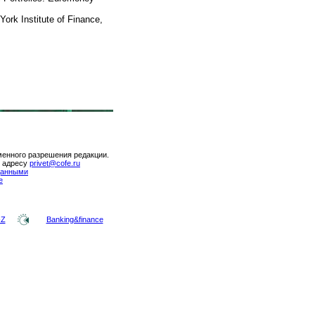
rk Institute of Finance,
менного разрешения редакции.
о адресу
privet@cofe.ru
данными
е
-Z
Banking&finance