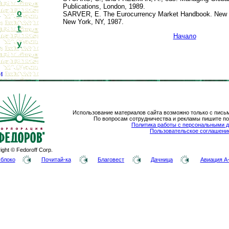
Publications, London, 1989.
n
o
SARVER, E. The Eurocurrency Market Handbook. New Yo
New York, NY, 1987.
s
t
Начало
x
y
и
Использование материалов сайта возможно только с пись
По вопросам сотрудничества и рекламы пишите п
Политика работы с персональными 
Пользовательское соглашени
ight © Fedoroff Corp.
блоко
Почитай-ка
Благовест
Дачница
Авиация A