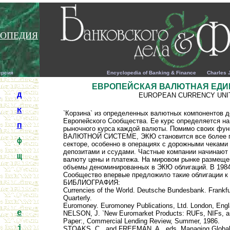
ОПЕДИЯ
ерсия
Encyclopedia of Banking & Finance Charles J. Wo
ЕВРОПЕЙСКАЯ ВАЛЮТНАЯ ЕДИН
г
д
EUROPEAN CURRENCY UNI
и
к
`Корзина` из определенных валютных компонентов д
Европейского Сообщества. Ее курс определяется на
о
п
рыночного курса каждой валюты. Помимо своих ф
ВАЛЮТНОЙ СИСТЕМЕ, ЭКЮ становится все более п
у
ф
секторе, особенно в операциях с дорожными чеками
депозитами и ссудами. Частные компании начинают
ш
щ
валюту цены и платежа. На мировом рынке размещ
объемы деноминированных в ЭКЮ облигаций. В 1984
Сообщество впервые предложило такие облигации к
БИБЛИОГРАФИЯ:
Currencies of the World. Deutsche Bundesbank. Frankf
Quarterly.
Euromoney. Euromoney Publications, Ltd. London, Engl
d
e
NELSON, J. `New Euromarket Products: RUFs, NIFs, 
Paper:, Commercial Lending Review, Summer, 1986.
i
j
STOAKS, C., and FREEMAN, A., eds. Managing Global 