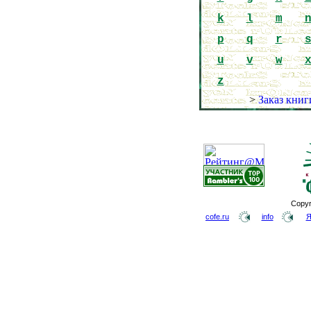
k
l
m
p
q
r
u
v
w
z
>
Заказ книг
Copyr
cofe.ru
info
Я