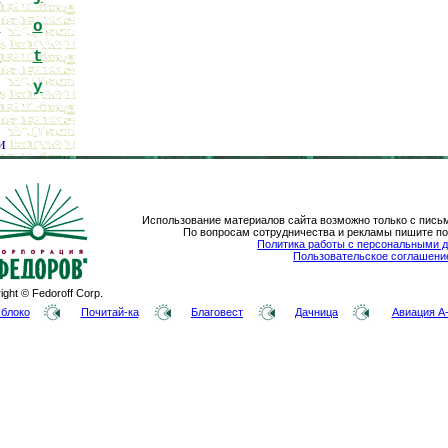
n
o
s
t
x
y
и
Использование материалов сайта возможно только с пись
По вопросам сотрудничества и рекламы пишите п
Политика работы с персональными 
Пользовательское соглашени
ight © Fedoroff Corp.
блоко
Почитай-ка
Благовест
Дачница
Авиация A