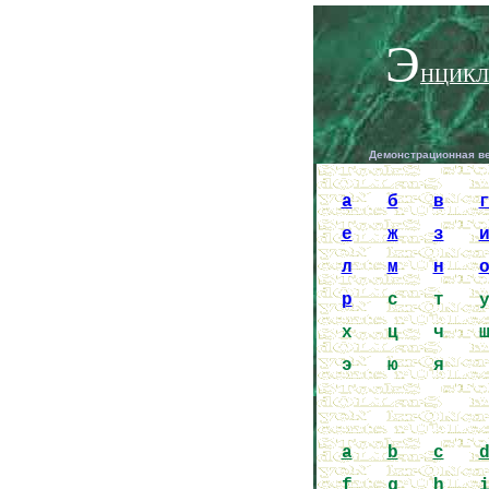
Э
НЦИКЛ
Демонстрационная в
a
б
в
е
ж
з
л
м
н
р
с
т
х
ц
ч
э
ю
я
a
b
c
f
g
h