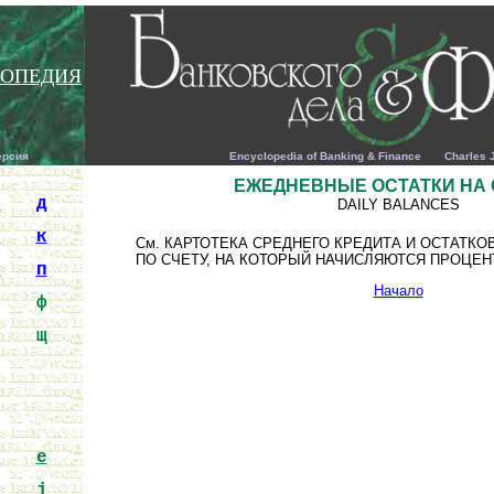
ОПЕДИЯ
ерсия
Encyclopedia of Banking & Finance Charles J. Wo
ЕЖЕДНЕВНЫЕ ОСТАТКИ НА 
г
д
DAILY BALANCES
и
к
См. КАРТОТЕКА СРЕДНЕГО КРЕДИТА И ОСТАТКО
ПО СЧЕТУ, НА КОТОРЫЙ НАЧИСЛЯЮТСЯ ПРОЦЕ
о
п
Начало
у
ф
ш
щ
d
e
i
j