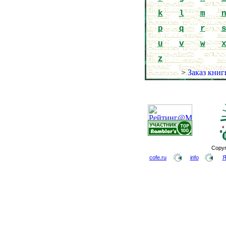
k
l
m
p
q
r
u
v
w
z
>
Заказ книг
Copyr
cofe.ru
info
Я