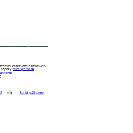
менного разрешения редакции.
о адресу
privet@cofe.ru
данными
е
-Z
Banking&finance