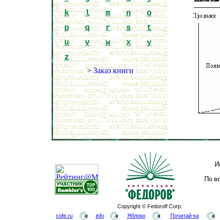
k
l
m
n
o
p
q
r
s
t
u
v
w
x
y
z
>
Заказ книги
И
По в
Copyright © Fedoroff Corp.
cofe.ru
info
Яблоко
Почитай-ка