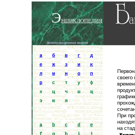
Э
НЦИКЛОПЕДИЯ
Демонстрационная версия
Encycloped
a
б
в
г
д
е
ж
з
и
к
Первон
л
м
н
о
п
своего 
р
с
т
у
ф
времен
продук
х
ц
ч
ш
щ
график
э
ю
я
прохож
сочета
При пр
находя
a
b
c
d
e
на стад
f
g
h
i
j