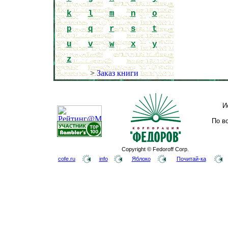
k
l
m
n
o
p
q
r
s
t
u
v
w
x
y
z
>
Заказ книги
И
По в
Copyright © Fedoroff Corp.
cofe.ru
info
Яблоко
Почитай-ка