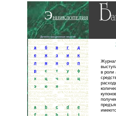
Э
НЦИКЛОПЕДИЯ
Демонстрационная версия
Encycloped
a
б
в
г
д
е
ж
з
и
к
Журнал
л
м
н
о
п
высту
р
с
т
у
ф
в роли 
средст
х
ц
ч
ш
щ
расход
э
ю
я
количе
купоно
получе
предъя
a
b
c
d
e
имеютс
f
g
h
i
j