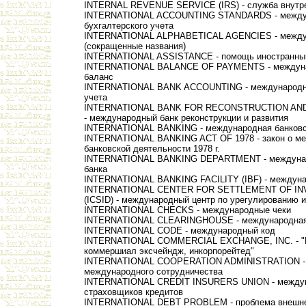
INTERNAL REVENUE SERVICE (IRS) - служба внутр
INTERNATIONAL ACCOUNTING STANDARDS - между
бухгалтерского учета
INTERNATIONAL ALPHABETICAL AGENCIES - междун
(сокращенные названия)
INTERNATIONAL ASSISTANCE - помощь иностранны
INTERNATIONAL BALANCE OF PAYMENTS - междун
баланс
INTERNATIONAL BANK ACCOUNTING - международна
учета
INTERNATIONAL BANK FOR RECONSTRUCTION AND
- международный банк реконструкции и развития
INTERNATIONAL BANKING - международная банковс
INTERNATIONAL BANKING ACT OF 1978 - закон о м
банковской деятельности 1978 г.
INTERNATIONAL BANKING DEPARTMENT - междунар
банка
INTERNATIONAL BANKING FACILITY (IBF) - междуна
INTERNATIONAL CENTER FOR SETTLEMENT OF I
(ICSID) - международный центр по урегулированию 
INTERNATIONAL CHECKS - международные чеки
INTERNATIONAL CLEARINGHOUSE - международная 
INTERNATIONAL CODE - международный код
INTERNATIONAL COMMERCIAL EXCHANGE, INC. - "
коммершиал эксчейндж, инкорпорейтед"
INTERNATIONAL COOPERATION ADMINISTRATION - 
международного сотрудничества
INTERNATIONAL CREDIT INSURERS UNION - между
страховщиков кредитов
INTERNATIONAL DEBT PROBLEM - проблема внешне