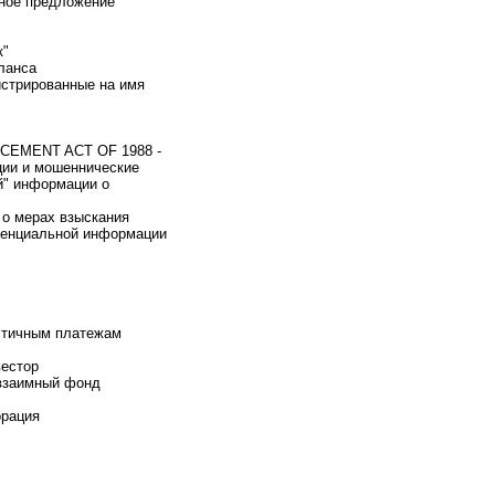
чное предложение
к"
ланса
стрированные на имя
CEMENT ACT OF 1988 -
ции и мошеннические
й" информации о
 о мерах взыскания
иденциальной информации
стичным платежам
естор
взаимный фонд
рация