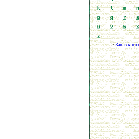
k
l
m
p
q
r
u
v
w
z
>
Заказ книг