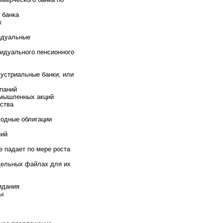
 банка
к
идуальные
идуального пенсионного
стриальные банки, или
паний
омышленных акций
ства
одные облигации
ний
е падает по мере роста
тдельных файлах для их
идания
ы