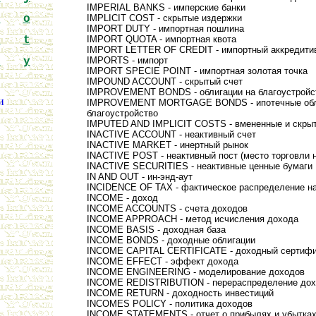
IMPERIAL BANKS - имперские банки
n
o
IMPLICIT COST - скрытые издержки
IMPORT DUTY - импортная пошлина
s
t
IMPORT QUOTA - импортная квота
IMPORT LETTER OF CREDIT - импортный аккредити
x
y
IMPORTS - импорт
IMPORT SPECIE POINT - импортная золотая точка
IMPOUND ACCOUNT - скрытый счет
IMPROVEMENT BONDS - облигации на благоустройс
и
IMPROVEMENT MORTGAGE BONDS - ипотечные обл
благоустройство
IMPUTED AND IMPLICIT COSTS - вмененные и скры
INACTIVE ACCOUNT - неактивный счет
INACTIVE MARKET - инертный рынок
INACTIVE POST - неактивный пост (место торговли 
INACTIVE SECURITIES - неактивные ценные бумаги
IN AND OUT - ин-энд-аут
INCIDENCE OF TAX - фактическое распределение на
INCOME - доход
INCOME ACCOUNTS - счета доходов
INCOME APPROACH - метод исчисления дохода
INCOME BASIS - доходная база
INCOME BONDS - доходные облигации
INCOME CAPITAL CERTIFICATE - доходный сертифи
INCOME EFFECT - эффект дохода
INCOME ENGINEERING - моделирование доходов
INCOME REDISTRIBUTION - перераспределение до
INCOME RETURN - доходность инвестиций
INCOMES POLICY - политика доходов
INCOME STATEMENTS - отчет о прибылях и убытка