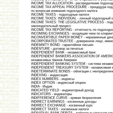
INCOME TAX ALLOCATION - распределение подоход
INCOME TAX APPEAL PROCEDURE - процедура под
по вопросам взимания подоходного налога
INCOME TAXES - подоходные налоги
INCOME TAXES: INDIVIDUAL - личный подоходный н
INCOME TAXES: THE LEGISLATIVE PROCESS - подо
законодательный процесс
INCOME TAX REPORTING - отчетность по подоходн
INCOMING EXCHANGES - входящие чеки по клиринг
INCONVERTIBLE PAPER MONEY - неразменные ден
INCORPORATED TRUSTEE - доверенное лицо, имеющ
INDEMNITY BOND - гарантийное письмо
INDENTURE - договор за печатью
INDEPENDENT BANK - независимый банк
INDEPENDENT BANKERS ASSOCIATION OF AMERICA
независимых банков Америки
INDEPENDENT BANKING SYSTEM - система независ
INDEPENDENT TREASURY SYSTEM - независимая ка
INDETERMINATE BONDS - облигации с неопределен
INDEXING - индексация
INDEX NUMBERS - индексы
INDEX OPTION - индексный опцион
INDIA - Индия
INDICATED YIELD - индикаторный доход
INDICATORS - индикаторы
INDIFFERENCE CURVE - кривая безразличия
INDIRECT EARNINGS - косвенные доходы
INDIRECT EXCHANGE - косвенный курс
INDIRECT TAXES - косвенные налоги
INDIVIDUAL BANK DEBITS - дебетовые списания ком