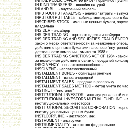
INITIAL PUBLIC OFFERING (IPO) - первичное публи
IN-KIND TRANSFERS - пособия натурой
INLAND BILL - внутренний вексель
INPUT-OUTPUT ANALYSIS - анализ "затраты - выпус
INPUT-OUTPUT TABLE - таблица межотраслевого ба
INSCRIBED STOCK - именные ценные бумаги, зареги
владельца
INSIDER - инсайдер
INSIDER TRADING - торговые сделки инсайдера
INSIDER TRADING AND SECURITIES FRAUD ENFOR
закон о мерах ответственности за незаконные опера
действия с ценными бумагами на основе "внутренне
деятельности компании - эмитента 1988 г.
INSIDER TRADING SANCTIONS ACT OF 1984 - закон
за незаконные действия в связи с передачей конф
INSOLVENCY - неплатежеспособность
INSOLVENT - неплатежеспособный
INSTALLMENT BONDS - облигации рентные
INSTALLMENT - взнос очередной
INSTALLMENT SALES - продажа в рассрочку
INSTALLMENT SALES METHOD - метод учета по ча
INSTINET - "инстинет"
INSTITUTIONAL INVESTOR - институциональный инв
INSTITUTIONAL INVESTORS MUTUAL FUND, INC. - 
институциональных инвесторов
INSTITUTIONAL SECURITIES CORPORATION - корпо
институциональных ценных бумаг
INSTLCORP, INC. - инстлкорп, инк.
INSTRUMENT - инструмент
INSTRUMENTALITY - агентство федеральное