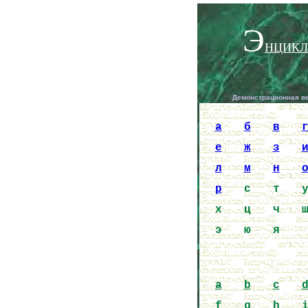
Э
НЦИКЛ
Демонстрационная в
a
б
в
е
ж
з
л
м
н
р
с
т
х
ц
ч
э
ю
я
a
b
c
f
g
h