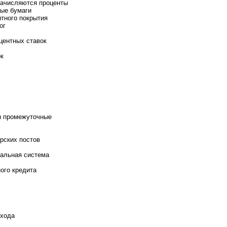
начисляются проценты
ые бумаги
тного покрытия
ог
центных ставок
ок
ы промежуточные
рских постов
альная система
ого кредита
охода