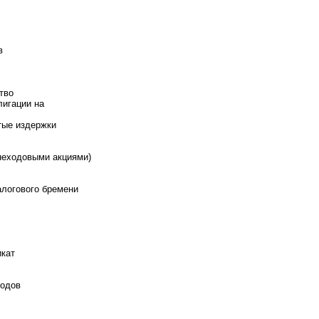
в
тво
игации на
тые издержки
неходовыми акциями)
логового бремени
кат
ходов
х