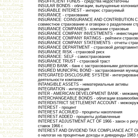
INSUFFICIENT FUNDS - средства недостаточны
INSULAR BONDS - облигации, выпущенные колониа
INSURABLE INTEREST - интерес страхуемый
INSURANCE - страхование
INSURANCE: COINSURANCE AND CONTRIBUTION CLA
совместное страхование и оговорки о разделении с
INSURANCE COMPANIES - компании страховые
INSURANCE COMPANY INVESTMENTS - инвестиции 
INSURANCE COMPANY RATINGS - рейтинги страхов
INSURANCE COMPANY STATEMENTS - отчеты страх
INSURANCE DEPARTMENT - страховой департамент
INSURANCE RISK - страховой риск
INSURANCE: SELF - самострахование
INSURANCE TRUST - страховой траст
INSURED BANK - банк с застрахованными депозита
INSURED MUNICIPAL BOND - застрахованная муници
INTEGRATED DISCLOSURE SYSTEM - интегрированн
деятельности компании
INTANGIBLE ASSETS - нематериальные активы
INTEGRATION - интеграция
INTER - AMERICAN DEVELOPMENT BANK - межамери
INTERCHANGEABLE BONDS - облигации взаимообм
INTERDISTRICT SETTLEMENT ACCOUNT - межокружн
INTEREST - процент
INTEREST ACCRUED - проценты накопления
INTEREST ADDED - проценты добавленные
INTEREST ADJUSTMENT ACT OF 1966 - закон о регу
ставок 1966 г.
INTEREST AND DIVIDEND TAX COMPLIANCE ACT OF 
о налогах на процентные доходы и дивиденды 1983 г