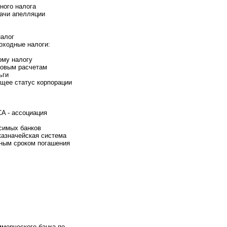
ного налога
ачи апелляции
алог
ходные налоги:
ому налогу
овым расчетам
ьги
ее статус корпорации
 - ассоциация
имых банков
значейская система
ным сроком погашения
мерческого банка по