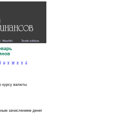
elfel Tenth edition
оварь
инов
t
u
v
w
x
y
z
о курсу валюты
ным зачислением денег