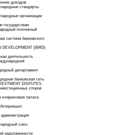
енних доходов
народные стандарты
ародные организации
м государствам
ародный платежный
я система банковского
 DEVELOPMENT (IBRD)
кая деятельность
еждународной
одный департамент
родная банковская сеть
NVESTMENT DISPUTES
инвестиционных споров
клиринговая палата
Интернешнл
администрация
народный союз
й задолженности