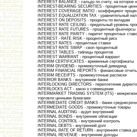
INTEREST BALANCE - сальдо по счету, на которое 
INTEREST-BEARING SECURITIES - процентные ценн
INTEREST COVERAGE RATIO - коэффициент процен
INTEREST EQUALIZATION TAX - уравнительный нал
INTEREST ON DEPOSITS - проценты по вкладам
INTEREST RATE CEILING - предельный уровень про
INTEREST RATE FUTURES - процентные фьючерсы
INTEREST RATE PARITY - паритет процентных став
INTEREST - RATE RISK - процентный риск
INTEREST RATES - процентные ставки
INTEREST RATE SWAP - своп процентный
INTEREST TABLES - таблицы процентов
INTEREST WARRANT - процентный варрант
INTERIM CERTIFICATES - временные сертификаты
INTERIM DIVIDEND - промежуточный дивиденд
INTERIM FINANCIAL REPORTS - финансовые отчет
INTERIM RECEIPTS - промежуточные расписки
INTERIOR BANKS - внутренние банки
INTERLOCKING DIRECTORS - переплетение директо
INTERLOCKS ACT - закон о совмещении
INTERMARKET TRADING SYSTEM (ITS) - межрегион
торговли ценными бумагами
INTERMEDIATE CREDIT BANKS - банки среднесрочн
INTERMEDIATE GOODS - промежуточные товары
INTERNAL AUDITING - аудит внутренний
INTERNAL BONDS - внутренние облигации
INTERNAL CONTROL - внутренний контроль
INTERNAL DEBTS - внутренний долг
INTERNAL RATE OF RETURN - внутренняя ставка д
INTERNAL REVENUE - внутренние доходы