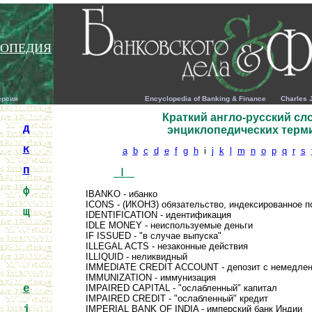
ОПЕДИЯ
ерсия
Encyclopedia of Banking & Finance Charles J. Wo
Краткий англо-русский сл
г
д
энциклопедических терм
и
к
a
b
c
d
e
f
g
h
i
j
k
l
m
n
o
p
q
r
s
о
п
I
у
ф
IBANKO - ибанко
ICONS - (ИКОНЗ) обязательство, индексированное п
ш
щ
IDENTIFICATION - идентификация
IDLE MONEY - неиспользуемые деньги
IF ISSUED - "в случае выпуска"
ILLEGAL ACTS - незаконные действия
ILLIQUID - неликвидный
IMMEDIATE CREDIT ACCOUNT - депозит с немедлен
IMMUNIZATION - иммунизация
d
e
IMPAIRED CAPITAL - "ослабленный" капитал
IMPAIRED CREDIT - "ослабленный" кредит
i
j
IMPERIAL BANK OF INDIA - имперский банк Индии