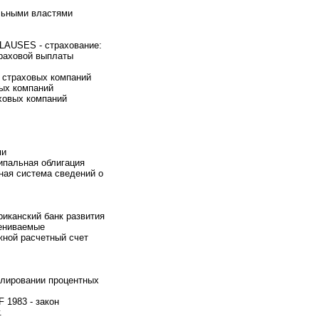
льными властями
USES - страхование:
траховой выплаты
страховых компаний
ых компаний
овых компаний
ми
пальная облигация
ая система сведений о
канский банк развития
ениваемые
ой расчетный счет
лировании процентных
1983 - закон
.