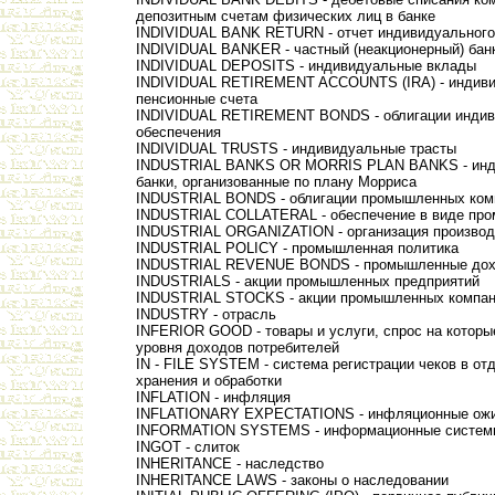
депозитным счетам физических лиц в банке
INDIVIDUAL BANK RETURN - отчет индивидуального
INDIVIDUAL BANKER - частный (неакционерный) бан
INDIVIDUAL DEPOSITS - индивидуальные вклады
INDIVIDUAL RETIREMENT ACCOUNTS (IRA) - индив
пенсионные счета
INDIVIDUAL RETIREMENT BONDS - облигации индив
обеспечения
INDIVIDUAL TRUSTS - индивидуальные трасты
INDUSTRIAL BANKS OR MORRIS PLAN BANKS - инду
банки, организованные по плану Морриса
INDUSTRIAL BONDS - облигации промышленных ком
INDUSTRIAL COLLATERAL - обеспечение в виде пр
INDUSTRIAL ORGANIZATION - организация производ
INDUSTRIAL POLICY - промышленная политика
INDUSTRIAL REVENUE BONDS - промышленные дох
INDUSTRIALS - акции промышленных предприятий
INDUSTRIAL STOCKS - акции промышленных компа
INDUSTRY - отрасль
INFERIOR GOOD - товары и услуги, спрос на которы
уровня доходов потребителей
IN - FILE SYSTEM - система регистрации чеков в о
хранения и обработки
INFLATION - инфляция
INFLATIONARY EXPECTATIONS - инфляционные ож
INFORMATION SYSTEMS - информационные систем
INGOT - слиток
INHERITANCE - наследство
INHERITANCE LAWS - законы о наследовании