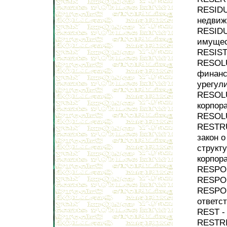
RESIDU
недвиж
RESIDU
имуще
RESIST
RESOLU
финанс
урегул
RESOLU
корпор
RESOL
RESTR
закон 
структ
корпор
RESPON
RESPON
RESPON
ответс
REST -
RESTRI