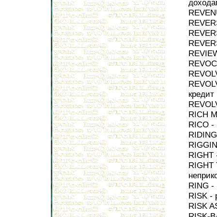
дохода
REVENU
REVERS
REVERS
REVERS
REVIEW
REVOCA
REVOLV
REVOLV
кредит
REVOLV
RICH M
RICO -
RIDING
RIGGIN
RIGHT 
RIGHT 
неприк
RING - 
RISK - 
RISK A
RISK-B