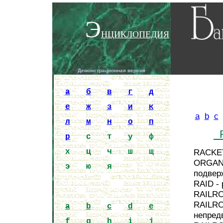
Э
НЦИКЛОПЕДИЯ
Демонстрационная версия
Encycloped
a
б
в
г
д
е
ж
з
и
к
a
b
c
л
м
н
о
п
р
с
т
у
ф
х
ц
ч
ш
щ
RACKE
ORGANI
э
ю
я
подвер
RAID -
RAILRO
RAILRO
a
b
c
d
e
непред
f
g
h
i
j