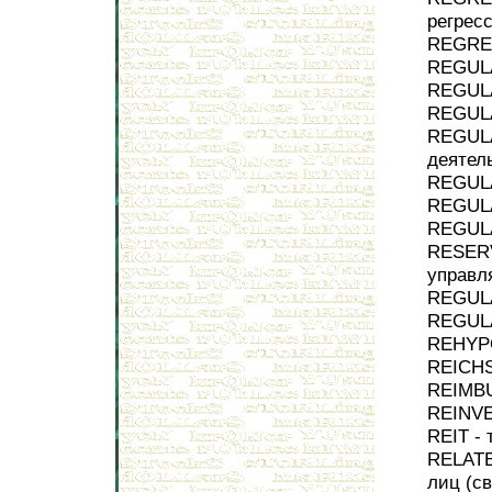
регрес
REGRES
REGULA
REGULA
REGULA
REGULA
деятел
REGULA
REGULA
REGUL
RESERV
управ
REGULA
REGULA
REHYPO
REICHS
REIMBU
REINVE
REIT - 
RELATE
лиц (с