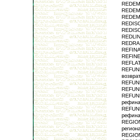
REDEM
REDEMP
REDEMP
REDISC
REDISC
REDLIN
REDRAF
REFINA
REFINE
REFLAT
REFUND
возврат
REFUND
REFUND
REFUN
рефина
REFUND
рефина
REGIO
регион
REGION