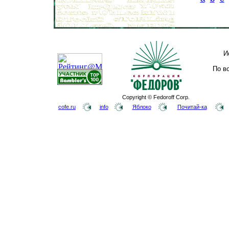
И
По в
Copyright © Fedoroff Corp.
cofe.ru
info
Яблоко
Почитай-ка