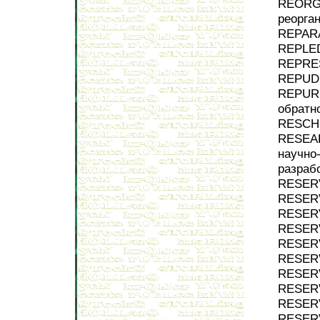
REORGA
реорга
REPARA
REPLED
REPRES
REPUDI
REPURC
обратн
RESCHE
RESEA
научно
разраб
RESERV
RESERV
RESERV
RESERV
RESERV
RESERV
RESERV
RESERV
RESERV
RESERV