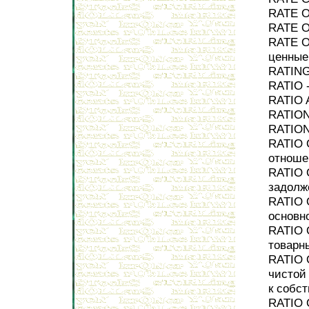
RATE O
RATE O
RATE O
ценные
RATING
RATIO 
RATIO 
RATION
RATION
RATIO 
отноше
RATIO 
задолж
RATIO 
основн
RATIO 
товарн
RATIO 
чистой
к собс
RATIO 