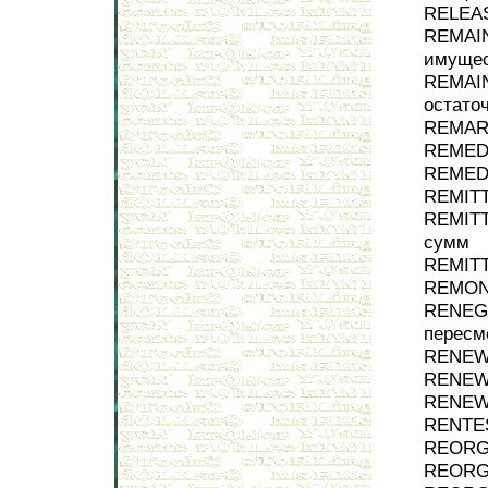
RELEAS
REMAIN
имущес
REMAI
остато
REMARG
REMEDI
REMEDY
REMITT
REMITT
сумм
REMITT
REMONE
RENEGO
пересм
RENEWA
RENEWA
RENEWA
RENTES
REORGA
REORGA