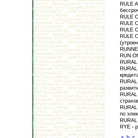
RULE A
бессро
RULE O
RULE O
RULE O
RULE O
(утроен
RUNNER
RUN ON
RURAL 
RURAL 
кредит
RURAL 
развит
RURAL
страхо
RURAL 
по эле
RURAL 
RYE - 
a
b
c