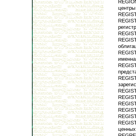
REGIO
центры
REGIST
REGIST
регист
REGIST
REGIST
облига
REGIST
именна
REGIST
предст
REGIS
зареги
REGIST
REGIST
REGIST
REGIST
REGIST
REGIST
ценных
REGRE