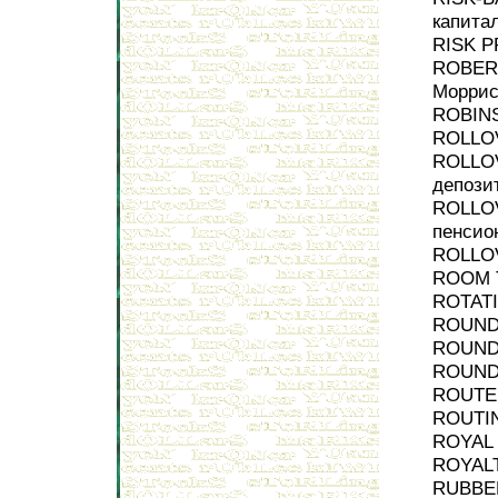
капита
RISK P
ROBERT
Морри
ROBINS
ROLLOV
ROLLOV
депози
ROLLOV
пенсио
ROLLOV
ROOM T
ROTATI
ROUND 
ROUND 
ROUND 
ROUTE 
ROUTIN
ROYAL 
ROYALT
RUBBER