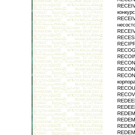
RECEIV
конкур
RECEIV
несост
RECEIV
RECESS
RECIPR
RECOGN
RECOIN
RECONC
RECONS
RECON
корпор
RECOUR
RECOVE
REDEEM
REDEEM
REDEMP
REDEMP
REDEMP
REDEMP