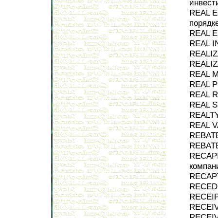
инвест
REAL E
порядк
REAL E
REAL I
REALIZ
REALIZ
REAL M
REAL P
REAL R
REAL S
REALTY
REAL V
REBATE
REBATE
RECAPI
компан
RECAPT
RECEDE
RECEIP
RECEIV
RECEIV