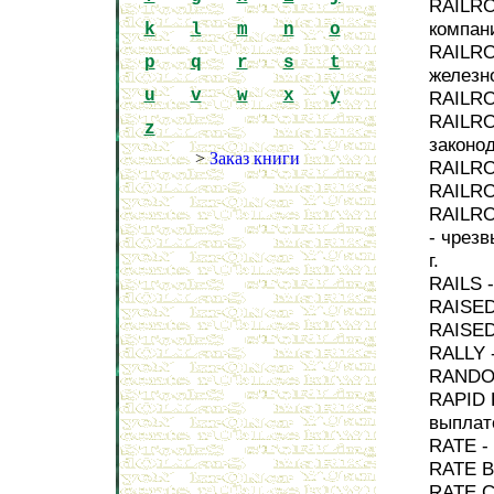
RAILRO
компан
k
l
m
n
o
RAILRO
p
q
r
s
t
железн
u
v
w
x
y
RAILRO
RAILRO
z
законо
>
Заказ книги
RAILRO
RAILRO
RAILR
- чрез
г.
RAILS 
RAISED
RAISED
RALLY 
RANDOM
RAPID 
выплат
RATE -
RATE B
RATE C