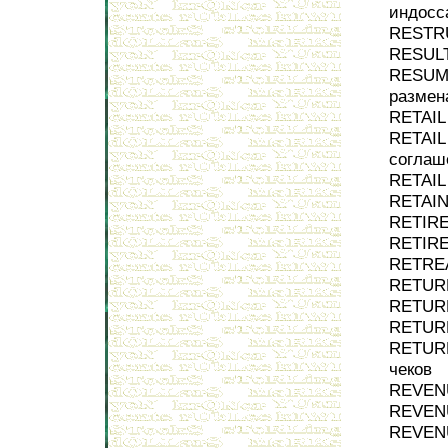
индосс
RESTRU
RESULT
RESUMP
размен
RETAIL
RETAI
соглаш
RETAIL
RETAIN
RETIRE
RETIRE
RETREA
RETURN
RETURN
RETURN
RETURN
чеков
REVENU
REVENU
REVENU