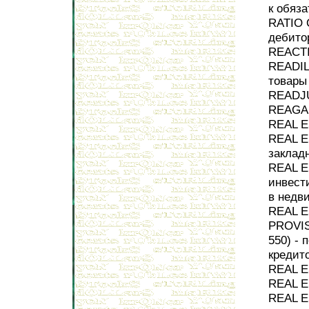
к обяз
RATIO 
дебито
REACTI
READIL
товары
READJU
REAGAN
REAL E
REAL E
заклад
REAL E
инвес
в недв
REAL 
PROVIS
550) -
кредит
REAL E
REAL E
REAL 