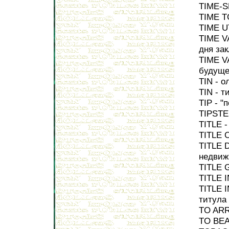
TIME-S
TIME T
TIME U
TIME V
дня за
TIME V
будуще
TIN - о
TIN - т
TIP - "
TIPSTE
TITLE -
TITLE 
TITLE 
недвиж
TITLE 
TITLE 
TITLE 
титула
TO ARR
TO BEA