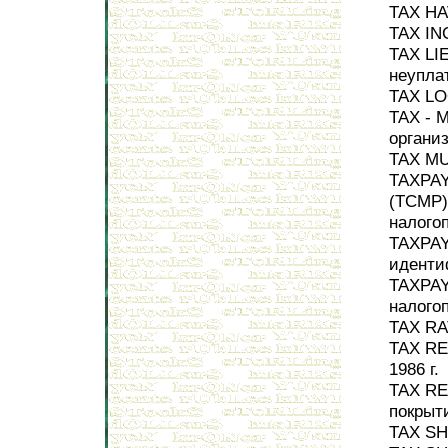
TAX HA
TAX IN
TAX LI
неупла
TAX LO
TAX - 
органи
TAX MU
TAXPA
(TCMP)
налого
TAXPAY
иденти
TAXPAY
налого
TAX RA
TAX RE
1986 г.
TAX RE
покрыт
TAX SH