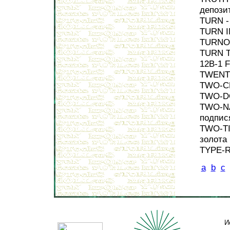
депози
TURN -
TURN I
TURNOV
TURN T
12B-1 
TWENTY
TWO-CE
TWO-DO
TWO-NA
подпис
TWO-TI
золота
TYPE-R
a
b
c
И