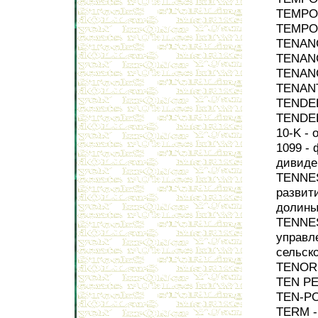
TEMPOR
TEMPOR
TENANC
TENANC
TENANC
TENANT
TENDER
TENDER
10-K - 
1099 - 
дивиде
TENNES
развити
долины
TENNES
управл
сельск
TENOR 
TEN PE
TEN-PO
TERM -