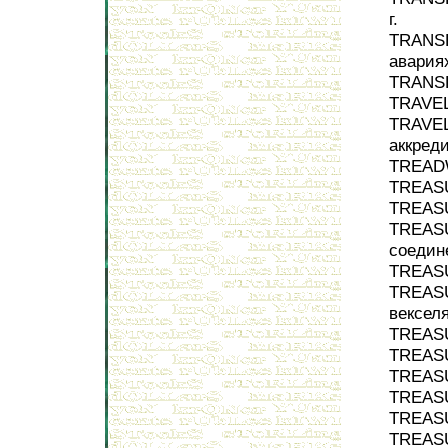
г.
TRANSP
авариях
TRANSP
TRAVEL
TRAVEL
аккред
TREADW
TREASU
TREASU
TREASU
соедин
TREASU
TREASU
вексел
TREASU
TREASU
TREASU
TREASU
TREASU
TREASU