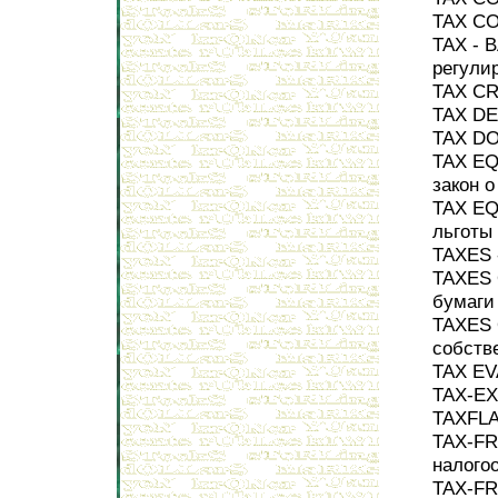
TAX CO
TAX - 
регули
TAX CR
TAX DE
TAX DO
TAX EQ
закон о
TAX EQ
льготы
TAXES 
TAXES 
бумаги
TAXES 
собств
TAX EV
TAX-EX
TAXFLA
TAX-FR
налого
TAX-FR