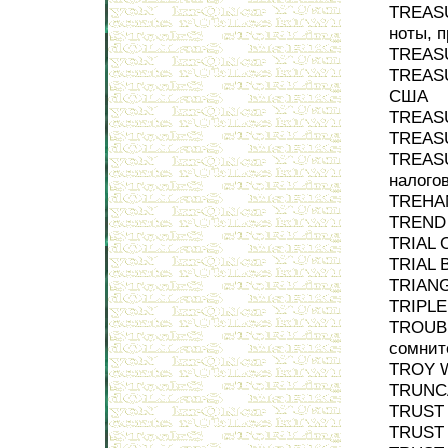
TREASU
ноты, 
TREASU
TREASU
США
TREASU
TREASU
TREASU
налого
TREHAN
TREND 
TRIAL 
TRIAL 
TRIANG
TRIPLE
TROUBL
сомнит
TROY W
TRUNCA
TRUST 
TRUST 