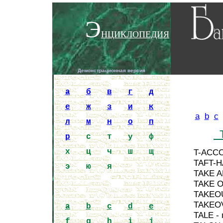
Э
НЦИКЛОПЕДИЯ
Демонстрационная версия
Encycloped
a
б
в
г
д
е
ж
з
и
к
a
b
c
л
м
н
о
п
р
с
т
у
ф
х
ц
ч
ш
щ
T-ACCO
TAFT-H
э
ю
я
TAKE A
TAKE O
TAKEOU
TAKEOV
a
b
c
d
e
TALE -
f
g
h
i
j