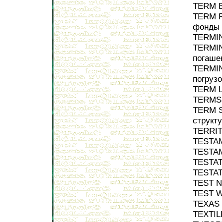
TERM B
TERM F
фонды
TERMIN
TERMIN
погаше
TERMIN
погруз
TERM L
TERMS 
TERM S
структ
TERRIT
TESTAM
TESTAM
TESTAT
TESTAT
TEST N
TEST W
TEXAS 
TEXTIL