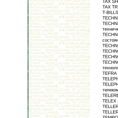
TAX SH
TAX TR
T-BILLS
TECHNI
TECHNI
технич
TECHNI
состоя
TECHNI
TECHNO
TECHNO
TECHN
технол
TEFRA 
TELEPH
TELEPH
телеко
TELERE
TELEX 
TELLER
TELLER
TEMPOR