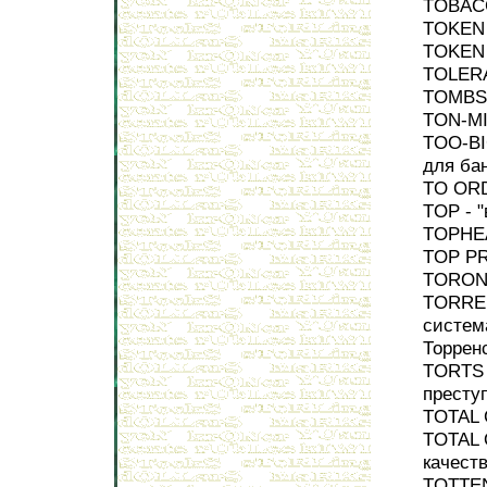
TOBACC
TOKEN 
TOKEN 
TOLERA
TOMBST
TON-MI
TOO-BI
для ба
TO ORD
TOP - 
TOPHEA
TOP PR
TORONT
TORREN
систем
Торрен
TORTS 
престу
TOTAL 
TOTAL 
качест
TOTTEN