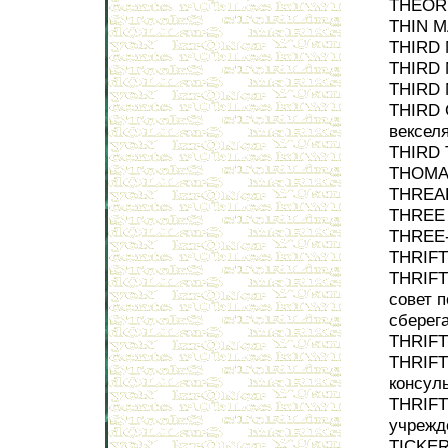
THEORY
THIN M
THIRD 
THIRD 
THIRD 
THIRD 
вексел
THIRD 
THOMAS
THREAD
THREE 
THREE-
THRIFT
THRIF
совет 
сберег
THRIFT
THRIFT
консул
THRIFT
учрежд
TICKER