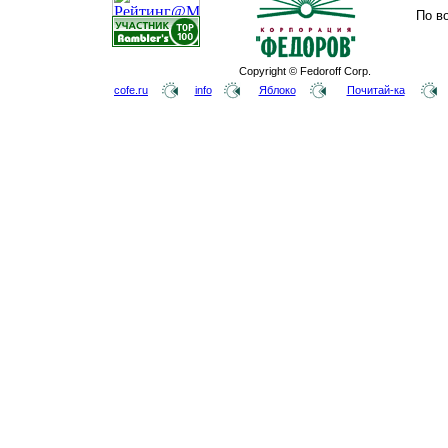
По в
Copyright © Fedoroff Corp.
cofe.ru
info
Яблоко
Почитай-ка