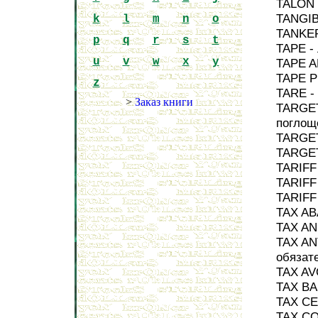
TALON 
TANGIB
k
l
m
n
o
TANKER
p
q
r
s
t
TAPE -
u
v
w
x
y
TAPE A
TAPE P
z
TARE -
>
Заказ книги
TARGET
поглощ
TARGET
TARGET
TARIFF
TARIFF 
TARIFF
TAX AB
TAX AN
TAX AN
обязат
TAX AV
TAX BA
TAX CE
TAX CO