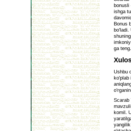
bonusli 
ishga t
davomid
Bonus be
bo'ladi.
shuningd
imkoniy
ga teng
Xulo
Ushbu o
ko'plab
aniqlan
o'rgani
Scarab 
mavzuli 
komil. U
yaratil
yangili
o'rtacha