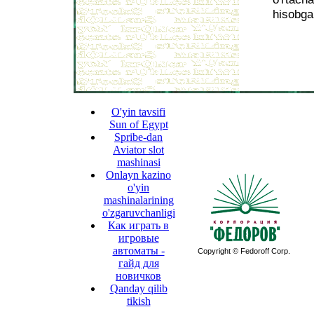
hisobga
O'yin tavsifi
Sun of Egypt
Spribe-dan
Aviator slot
mashinasi
Onlayn kazino
o'yin
mashinalarining
o'zgaruvchanligi
Как играть в
игровые
автоматы -
Copyright © Fedoroff Corp.
гайд для
новичков
Qanday qilib
tikish